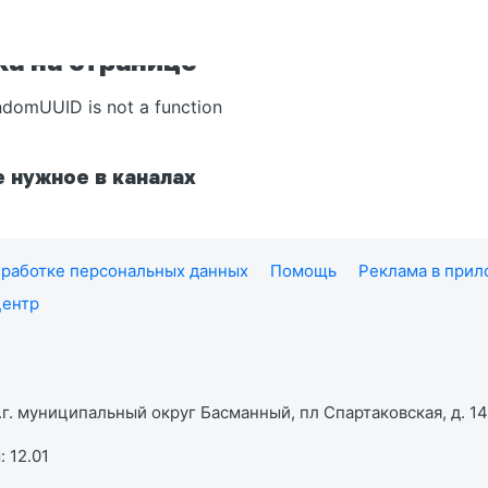
а на странице
ndomUUID is not a function
 нужное в каналах
работке персональных данных
Помощь
Реклама в при
центр
г. муниципальный округ Басманный, пл Спартаковская, д. 14,
 12.01