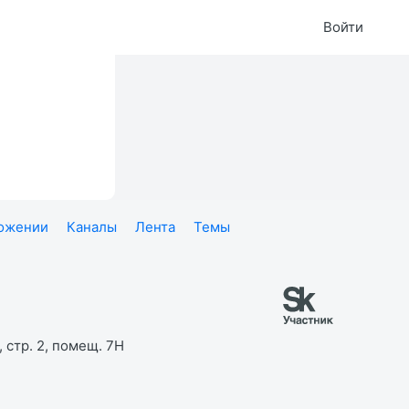
Войти
ложении
Каналы
Лента
Темы
 стр. 2, помещ. 7Н