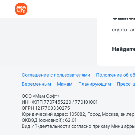
Ошибк
crypto.ra
Найдите
Соглашение с пользователями
Положение об об
Беременным
Мамам
Планирующим
Пресс-
ООО «Мам Софт»
ИНН/КПП 7707455220 / 770101001
ОГРН 1217700330275
Юридический адрес: 105082, Город Москва, вн.тер.
ОКВЭД (основной): 62.01
Вид ИТ-деятельности согласно приказу Минцифры: