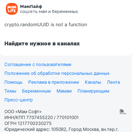
МамЛайф
Ошибка на странице
соцсеть мам и беременных
crypto.randomUUID is not a function
Найдите нужное в каналах
Соглашение с пользователями
Положение об обработке персональных данных
Помощь
Реклама в приложении
Каналы
Лента
Темы
Беременным
Мамам
Планирующим
Пресс-центр
ООО «Мам Софт»
ИНН/КПП 7707455220 / 770101001
ОГРН 1217700330275
Юридический адрес: 105082, Город Москва, вн.тер.г.