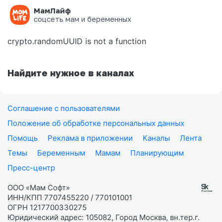
МамЛайф
Ошибка на странице
соцсеть мам и беременных
crypto.randomUUID is not a function
Найдите нужное в каналах
Соглашение с пользователями
Положение об обработке персональных данных
Помощь
Реклама в приложении
Каналы
Лента
Темы
Беременным
Мамам
Планирующим
Пресс-центр
ООО «Мам Софт»
ИНН/КПП 7707455220 / 770101001
ОГРН 1217700330275
Юридический адрес: 105082, Город Москва, вн.тер.г.