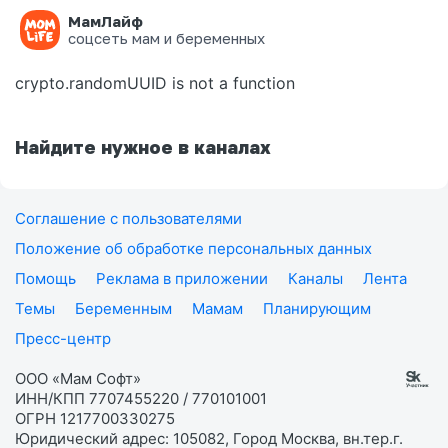
МамЛайф
Ошибка на странице
соцсеть мам и беременных
crypto.randomUUID is not a function
Найдите нужное в каналах
Соглашение с пользователями
Положение об обработке персональных данных
Помощь
Реклама в приложении
Каналы
Лента
Темы
Беременным
Мамам
Планирующим
Пресс-центр
ООО «Мам Софт»
ИНН/КПП 7707455220 / 770101001
ОГРН 1217700330275
Юридический адрес: 105082, Город Москва, вн.тер.г.