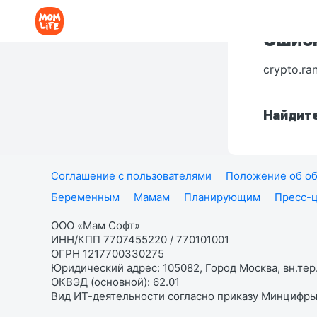
Ошибк
crypto.ra
Найдите
Соглашение с пользователями
Положение об об
Беременным
Мамам
Планирующим
Пресс-
ООО «Мам Софт»
ИНН/КПП 7707455220 / 770101001
ОГРН 1217700330275
Юридический адрес: 105082, Город Москва, вн.тер.
ОКВЭД (основной): 62.01
Вид ИТ-деятельности согласно приказу Минцифры: