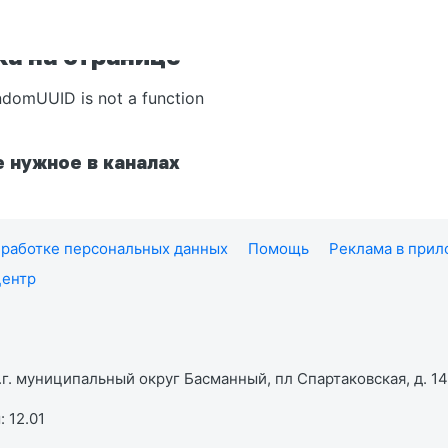
а на странице
ndomUUID is not a function
 нужное в каналах
работке персональных данных
Помощь
Реклама в при
центр
г. муниципальный округ Басманный, пл Спартаковская, д. 14,
 12.01