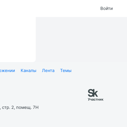
Войти
ложении
Каналы
Лента
Темы
 стр. 2, помещ. 7Н