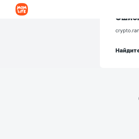
Ошибк
crypto.ra
Найдите