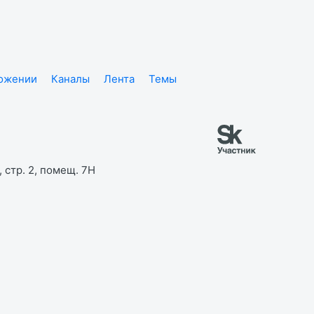
ложении
Каналы
Лента
Темы
 стр. 2, помещ. 7Н