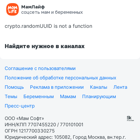
МамЛайф
Ошибка на странице
соцсеть мам и беременных
crypto.randomUUID is not a function
Найдите нужное в каналах
Соглашение с пользователями
Положение об обработке персональных данных
Помощь
Реклама в приложении
Каналы
Лента
Темы
Беременным
Мамам
Планирующим
Пресс-центр
ООО «Мам Софт»
ИНН/КПП 7707455220 / 770101001
ОГРН 1217700330275
Юридический адрес: 105082, Город Москва, вн.тер.г.