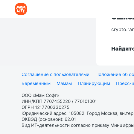
Ошибк
crypto.ra
Найдите
Соглашение с пользователями
Положение об об
Беременным
Мамам
Планирующим
Пресс-
ООО «Мам Софт»
ИНН/КПП 7707455220 / 770101001
ОГРН 1217700330275
Юридический адрес: 105082, Город Москва, вн.тер.
ОКВЭД (основной): 62.01
Вид ИТ-деятельности согласно приказу Минцифры: