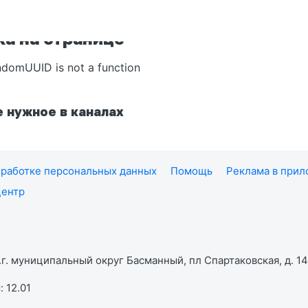
а на странице
ndomUUID is not a function
 нужное в каналах
работке персональных данных
Помощь
Реклама в при
центр
г. муниципальный округ Басманный, пл Спартаковская, д. 14,
 12.01