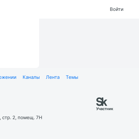
Войти
ложении
Каналы
Лента
Темы
 стр. 2, помещ. 7Н