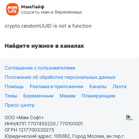
МамЛайф
Ошибка на странице
соцсеть мам и беременных
crypto.randomUUID is not a function
Найдите нужное в каналах
Соглашение с пользователями
Положение об обработке персональных данных
Помощь
Реклама в приложении
Каналы
Лента
Темы
Беременным
Мамам
Планирующим
Пресс-центр
ООО «Мам Софт»
ИНН/КПП 7707455220 / 770101001
ОГРН 1217700330275
Юридический адрес: 105082, Город Москва, вн.тер.г.