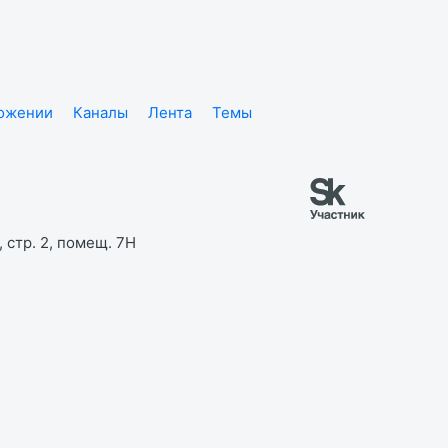
ложении
Каналы
Лента
Темы
 стр. 2, помещ. 7Н