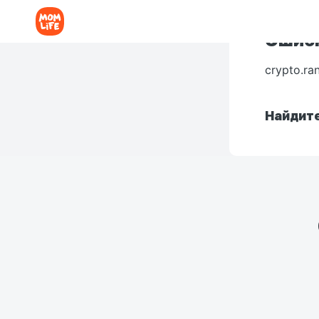
Ошибк
crypto.ra
Найдите