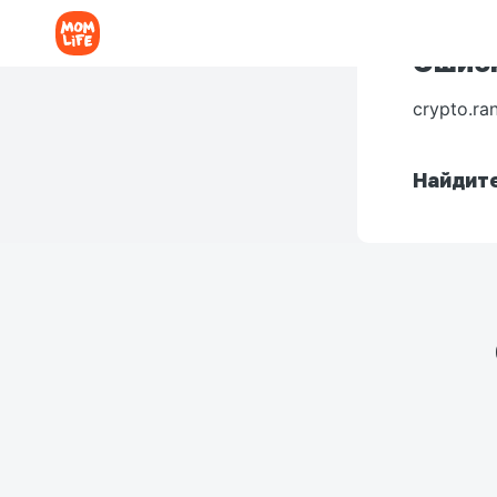
Ошибк
crypto.ra
Найдите