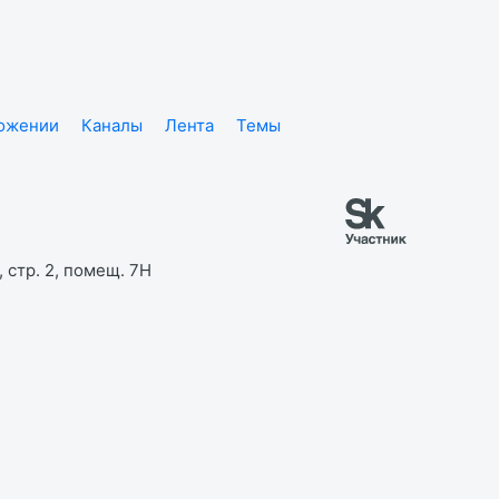
ложении
Каналы
Лента
Темы
 стр. 2, помещ. 7Н