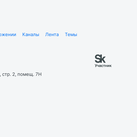
ложении
Каналы
Лента
Темы
 стр. 2, помещ. 7Н