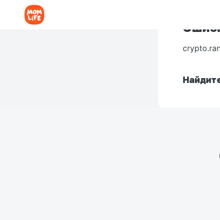
Ошибк
crypto.ra
Найдите