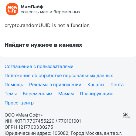
МамЛайф
Ошибка на странице
соцсеть мам и беременных
crypto.randomUUID is not a function
Найдите нужное в каналах
Соглашение с пользователями
Положение об обработке персональных данных
Помощь
Реклама в приложении
Каналы
Лента
Темы
Беременным
Мамам
Планирующим
Пресс-центр
ООО «Мам Софт»
ИНН/КПП 7707455220 / 770101001
ОГРН 1217700330275
Юридический адрес: 105082, Город Москва, вн.тер.г.