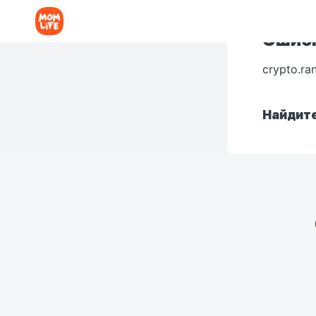
Ошибк
crypto.ra
Найдите