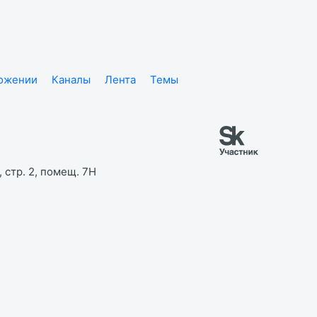
ложении
Каналы
Лента
Темы
 стр. 2, помещ. 7Н