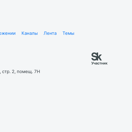
ложении
Каналы
Лента
Темы
 стр. 2, помещ. 7Н