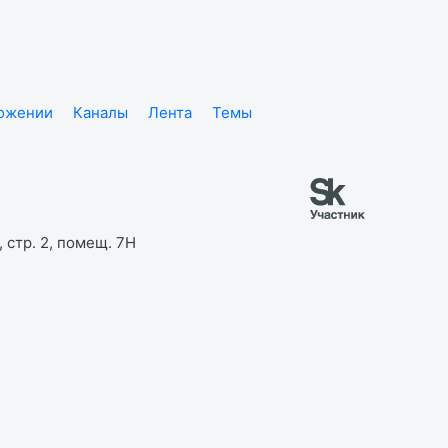
ложении
Каналы
Лента
Темы
 стр. 2, помещ. 7Н