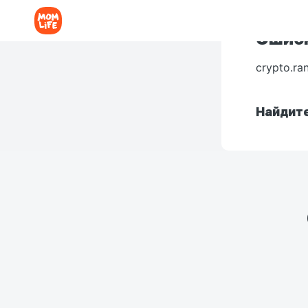
Ошибк
crypto.ra
Найдите