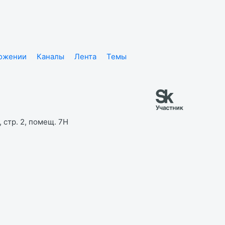
ложении
Каналы
Лента
Темы
 стр. 2, помещ. 7Н