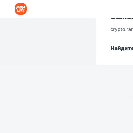
Ошибк
crypto.ra
Найдите