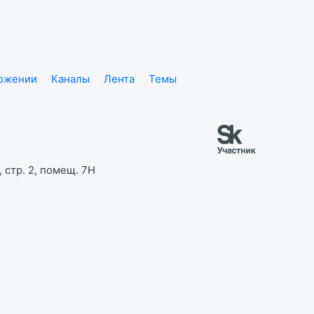
ложении
Каналы
Лента
Темы
 стр. 2, помещ. 7Н