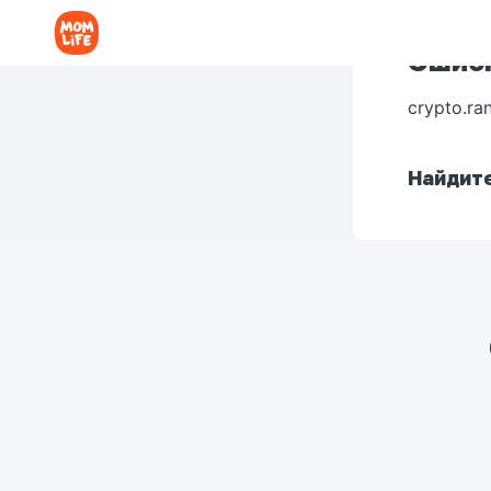
Ошибк
crypto.ra
Найдите