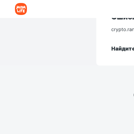
Ошибк
crypto.ra
Найдите