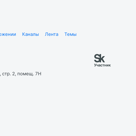
ложении
Каналы
Лента
Темы
 стр. 2, помещ. 7Н