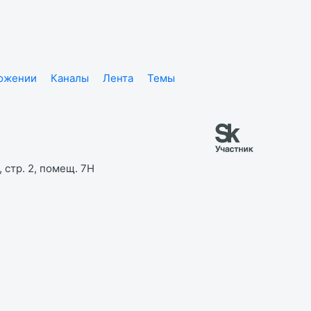
ложении
Каналы
Лента
Темы
 стр. 2, помещ. 7Н