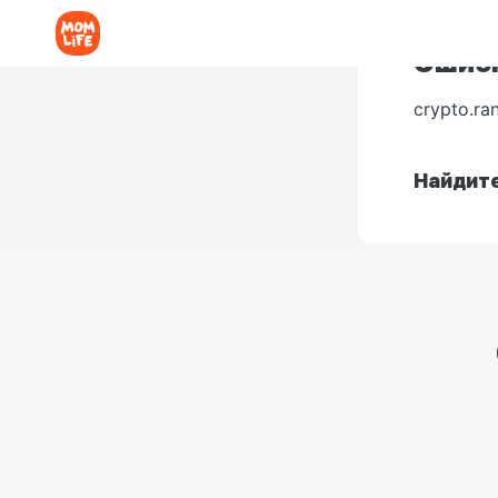
Ошибк
crypto.ra
Найдите