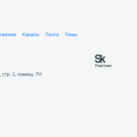
ложении
Каналы
Лента
Темы
 стр. 2, помещ. 7Н