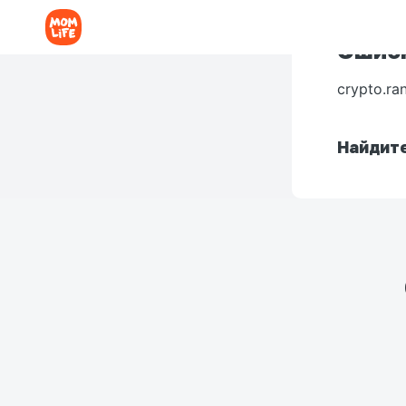
Ошибк
crypto.ra
Найдите