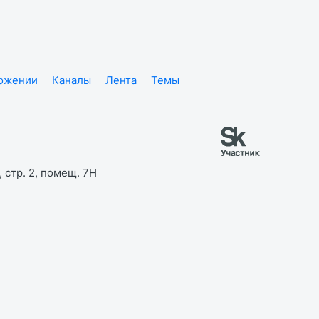
ложении
Каналы
Лента
Темы
 стр. 2, помещ. 7Н