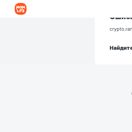
Ошибк
crypto.ra
Найдите