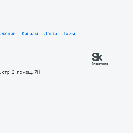
ложении
Каналы
Лента
Темы
 стр. 2, помещ. 7Н