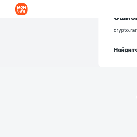
Ошибк
crypto.ra
Найдите