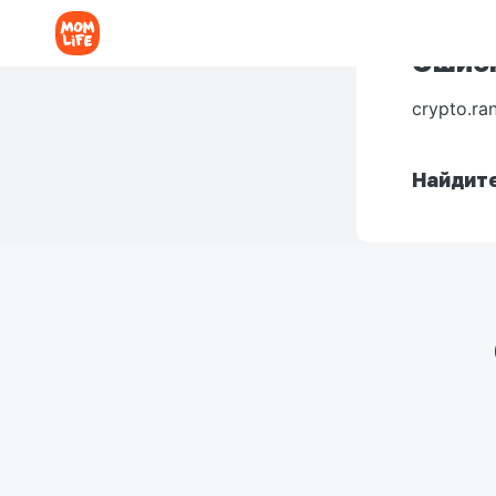
Ошибк
crypto.ra
Найдите