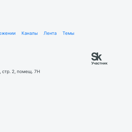
ложении
Каналы
Лента
Темы
 стр. 2, помещ. 7Н