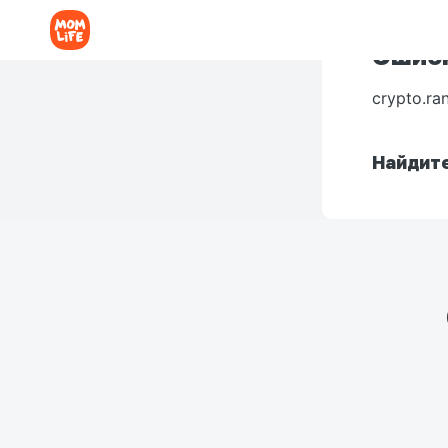
Ошибк
crypto.ra
Найдите