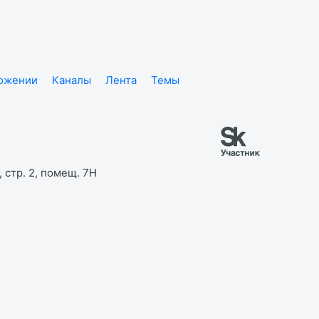
ложении
Каналы
Лента
Темы
 стр. 2, помещ. 7Н