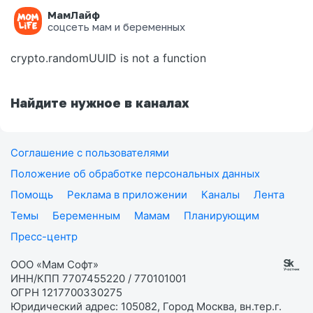
МамЛайф
Ошибка на странице
соцсеть мам и беременных
crypto.randomUUID is not a function
Найдите нужное в каналах
Соглашение с пользователями
Положение об обработке персональных данных
Помощь
Реклама в приложении
Каналы
Лента
Темы
Беременным
Мамам
Планирующим
Пресс-центр
ООО «Мам Софт»
ИНН/КПП 7707455220 / 770101001
ОГРН 1217700330275
Юридический адрес: 105082, Город Москва, вн.тер.г.