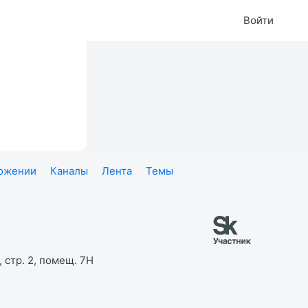
Войти
ложении
Каналы
Лента
Темы
 стр. 2, помещ. 7Н