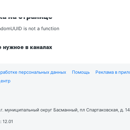
а на странице
ndomUUID is not a function
 нужное в каналах
работке персональных данных
Помощь
Реклама в при
центр
г. муниципальный округ Басманный, пл Спартаковская, д. 14,
 12.01