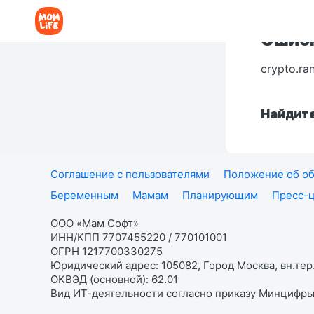
Ошибк
crypto.ra
Найдите
Соглашение с пользователями
Положение об об
Беременным
Мамам
Планирующим
Пресс-
ООО «Мам Софт»
ИНН/КПП 7707455220 / 770101001
ОГРН 1217700330275
Юридический адрес: 105082, Город Москва, вн.тер.
ОКВЭД (основной): 62.01
Вид ИТ-деятельности согласно приказу Минцифры: