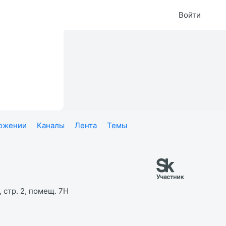
Войти
ложении
Каналы
Лента
Темы
 стр. 2, помещ. 7Н