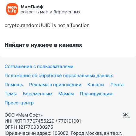
МамЛайф
Ошибка на странице
соцсеть мам и беременных
crypto.randomUUID is not a function
Найдите нужное в каналах
Соглашение с пользователями
Положение об обработке персональных данных
Помощь
Реклама в приложении
Каналы
Лента
Темы
Беременным
Мамам
Планирующим
Пресс-центр
ООО «Мам Софт»
ИНН/КПП 7707455220 / 770101001
ОГРН 1217700330275
Юридический адрес: 105082, Город Москва, вн.тер.г.