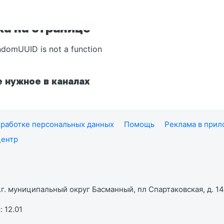
а на странице
ndomUUID is not a function
 нужное в каналах
работке персональных данных
Помощь
Реклама в при
центр
г. муниципальный округ Басманный, пл Спартаковская, д. 14,
 12.01