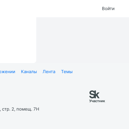
Войти
ложении
Каналы
Лента
Темы
 стр. 2, помещ. 7Н