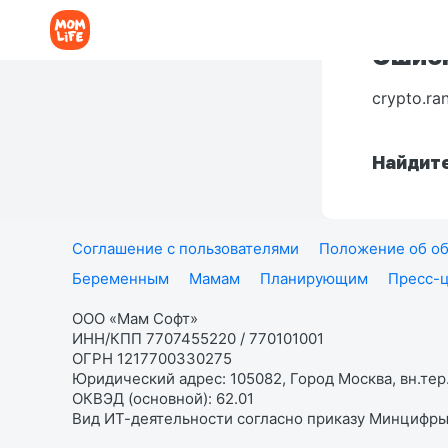
Ошибк
crypto.ra
Найдите
Соглашение с пользователями
Положение об об
Беременным
Мамам
Планирующим
Пресс-
ООО «Мам Софт»
ИНН/КПП 7707455220 / 770101001
ОГРН 1217700330275
Юридический адрес: 105082, Город Москва, вн.тер.
ОКВЭД (основной): 62.01
Вид ИТ-деятельности согласно приказу Минцифры: