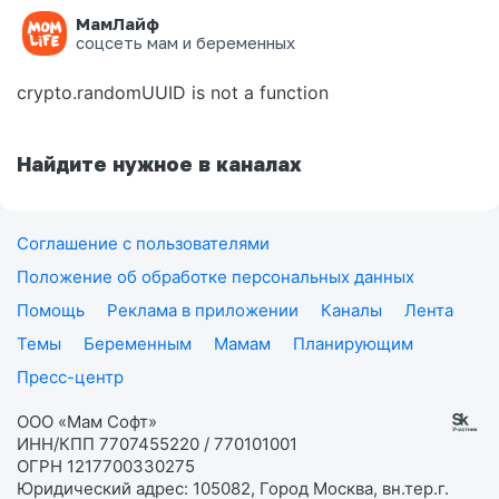
МамЛайф
Ошибка на странице
соцсеть мам и беременных
crypto.randomUUID is not a function
Найдите нужное в каналах
Соглашение с пользователями
Положение об обработке персональных данных
Помощь
Реклама в приложении
Каналы
Лента
Темы
Беременным
Мамам
Планирующим
Пресс-центр
ООО «Мам Софт»
ИНН/КПП 7707455220 / 770101001
ОГРН 1217700330275
Юридический адрес: 105082, Город Москва, вн.тер.г.