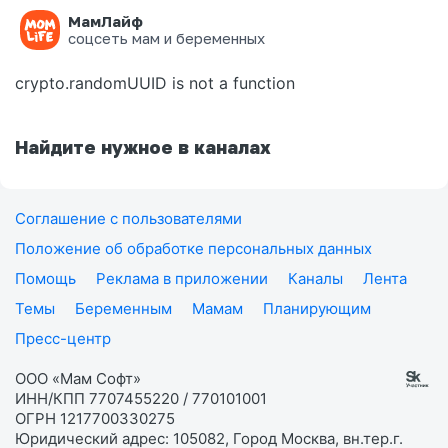
МамЛайф
Ошибка на странице
соцсеть мам и беременных
crypto.randomUUID is not a function
Найдите нужное в каналах
Соглашение с пользователями
Положение об обработке персональных данных
Помощь
Реклама в приложении
Каналы
Лента
Темы
Беременным
Мамам
Планирующим
Пресс-центр
ООО «Мам Софт»
ИНН/КПП 7707455220 / 770101001
ОГРН 1217700330275
Юридический адрес: 105082, Город Москва, вн.тер.г.