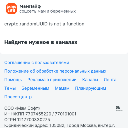
МамЛайф
Ошибка на странице
соцсеть мам и беременных
crypto.randomUUID is not a function
Найдите нужное в каналах
Соглашение с пользователями
Положение об обработке персональных данных
Помощь
Реклама в приложении
Каналы
Лента
Темы
Беременным
Мамам
Планирующим
Пресс-центр
ООО «Мам Софт»
ИНН/КПП 7707455220 / 770101001
ОГРН 1217700330275
Юридический адрес: 105082, Город Москва, вн.тер.г.