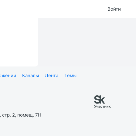
Войти
ложении
Каналы
Лента
Темы
 стр. 2, помещ. 7Н