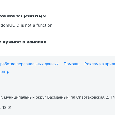
а на странице
ndomUUID is not a function
 нужное в каналах
работке персональных данных
Помощь
Реклама в при
центр
г. муниципальный округ Басманный, пл Спартаковская, д. 14,
 12.01