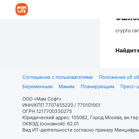
Ошибк
crypto.ra
Найдите
Соглашение с пользователями
Положение об об
Беременным
Мамам
Планирующим
Пресс-
ООО «Мам Софт»
ИНН/КПП 7707455220 / 770101001
ОГРН 1217700330275
Юридический адрес: 105082, Город Москва, вн.тер.
ОКВЭД (основной): 62.01
Вид ИТ-деятельности согласно приказу Минцифры: