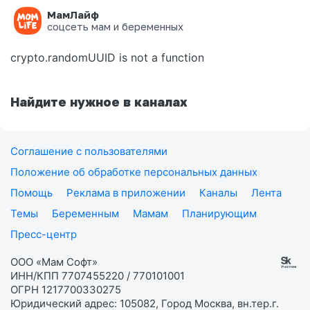
МамЛайф
Ошибка на странице
соцсеть мам и беременных
crypto.randomUUID is not a function
Найдите нужное в каналах
Соглашение с пользователями
Положение об обработке персональных данных
Помощь
Реклама в приложении
Каналы
Лента
Темы
Беременным
Мамам
Планирующим
Пресс-центр
ООО «Мам Софт»
ИНН/КПП 7707455220 / 770101001
ОГРН 1217700330275
Юридический адрес: 105082, Город Москва, вн.тер.г.