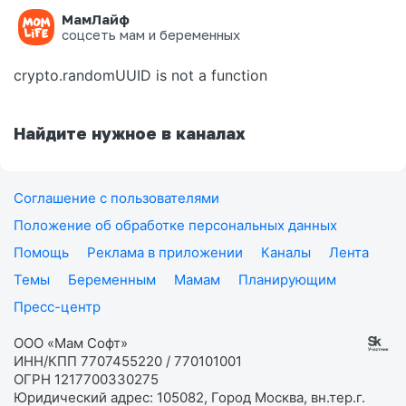
МамЛайф
Ошибка на странице
соцсеть мам и беременных
crypto.randomUUID is not a function
Найдите нужное в каналах
Соглашение с пользователями
Положение об обработке персональных данных
Помощь
Реклама в приложении
Каналы
Лента
Темы
Беременным
Мамам
Планирующим
Пресс-центр
ООО «Мам Софт»
ИНН/КПП 7707455220 / 770101001
ОГРН 1217700330275
Юридический адрес: 105082, Город Москва, вн.тер.г.