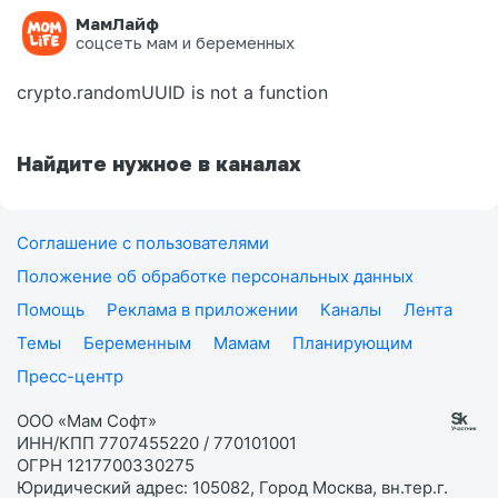
МамЛайф
Ошибка на странице
соцсеть мам и беременных
crypto.randomUUID is not a function
Найдите нужное в каналах
Соглашение с пользователями
Положение об обработке персональных данных
Помощь
Реклама в приложении
Каналы
Лента
Темы
Беременным
Мамам
Планирующим
Пресс-центр
ООО «Мам Софт»
ИНН/КПП 7707455220 / 770101001
ОГРН 1217700330275
Юридический адрес: 105082, Город Москва, вн.тер.г.