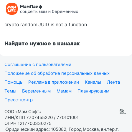
МамЛайф
Ошибка на странице
соцсеть мам и беременных
crypto.randomUUID is not a function
Найдите нужное в каналах
Соглашение с пользователями
Положение об обработке персональных данных
Помощь
Реклама в приложении
Каналы
Лента
Темы
Беременным
Мамам
Планирующим
Пресс-центр
ООО «Мам Софт»
ИНН/КПП 7707455220 / 770101001
ОГРН 1217700330275
Юридический адрес: 105082, Город Москва, вн.тер.г.