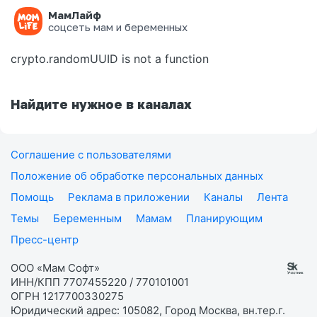
МамЛайф
Ошибка на странице
соцсеть мам и беременных
crypto.randomUUID is not a function
Найдите нужное в каналах
Соглашение с пользователями
Положение об обработке персональных данных
Помощь
Реклама в приложении
Каналы
Лента
Темы
Беременным
Мамам
Планирующим
Пресс-центр
ООО «Мам Софт»
ИНН/КПП 7707455220 / 770101001
ОГРН 1217700330275
Юридический адрес: 105082, Город Москва, вн.тер.г.