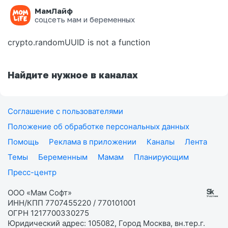
МамЛайф
Ошибка на странице
соцсеть мам и беременных
crypto.randomUUID is not a function
Найдите нужное в каналах
Соглашение с пользователями
Положение об обработке персональных данных
Помощь
Реклама в приложении
Каналы
Лента
Темы
Беременным
Мамам
Планирующим
Пресс-центр
ООО «Мам Софт»
ИНН/КПП 7707455220 / 770101001
ОГРН 1217700330275
Юридический адрес: 105082, Город Москва, вн.тер.г.