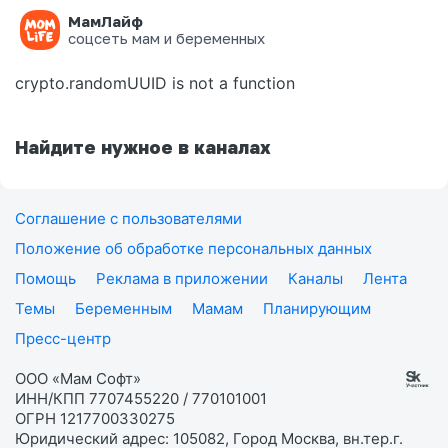
МамЛайф
Ошибка на странице
соцсеть мам и беременных
crypto.randomUUID is not a function
Найдите нужное в каналах
Соглашение с пользователями
Положение об обработке персональных данных
Помощь
Реклама в приложении
Каналы
Лента
Темы
Беременным
Мамам
Планирующим
Пресс-центр
ООО «Мам Софт»
ИНН/КПП 7707455220 / 770101001
ОГРН 1217700330275
Юридический адрес: 105082, Город Москва, вн.тер.г.