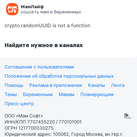
МамЛайф
Ошибка на странице
соцсеть мам и беременных
crypto.randomUUID is not a function
Найдите нужное в каналах
Соглашение с пользователями
Положение об обработке персональных данных
Помощь
Реклама в приложении
Каналы
Лента
Темы
Беременным
Мамам
Планирующим
Пресс-центр
ООО «Мам Софт»
ИНН/КПП 7707455220 / 770101001
ОГРН 1217700330275
Юридический адрес: 105082, Город Москва, вн.тер.г.