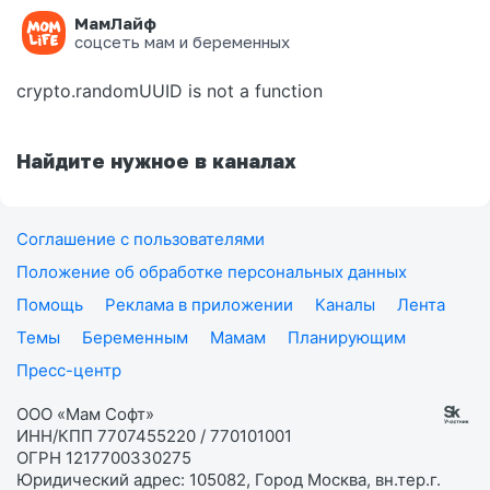
МамЛайф
Ошибка на странице
соцсеть мам и беременных
crypto.randomUUID is not a function
Найдите нужное в каналах
Соглашение с пользователями
Положение об обработке персональных данных
Помощь
Реклама в приложении
Каналы
Лента
Темы
Беременным
Мамам
Планирующим
Пресс-центр
ООО «Мам Софт»
ИНН/КПП 7707455220 / 770101001
ОГРН 1217700330275
Юридический адрес: 105082, Город Москва, вн.тер.г.