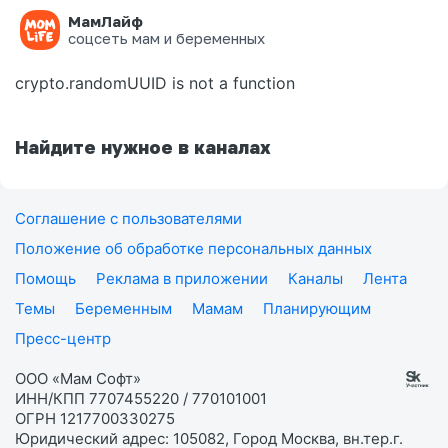
МамЛайф
Ошибка на странице
соцсеть мам и беременных
crypto.randomUUID is not a function
Найдите нужное в каналах
Соглашение с пользователями
Положение об обработке персональных данных
Помощь
Реклама в приложении
Каналы
Лента
Темы
Беременным
Мамам
Планирующим
Пресс-центр
ООО «Мам Софт»
ИНН/КПП 7707455220 / 770101001
ОГРН 1217700330275
Юридический адрес: 105082, Город Москва, вн.тер.г.