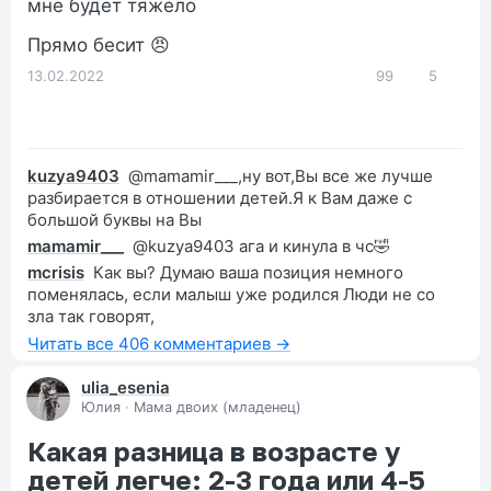
мне будет тяжело
Прямо бесит 😠
13.02.2022
99
5
kuzya9403
@mamamir___,ну вот,Вы все же лучше
разбирается в отношении детей.Я к Вам даже с
большой буквы на Вы
mamamir___
@kuzya9403 ага и кинула в чс🤣
mcrisis
Как вы? Думаю ваша позиция немного
поменялась, если малыш уже родился Люди не со
зла так говорят,
Читать все 406 комментариев →
ulia_esenia
Юлия
·
Мама двоих (младенец)
Какая разница в возрасте у
детей легче: 2-3 года или 4-5