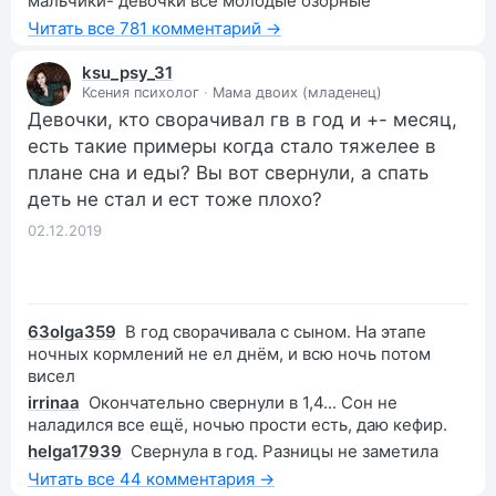
мальчики- девочки все молодые озорные
Читать все 781 комментарий →
ksu_psy_31
Ксения психолог
·
Мама двоих (младенец)
Девочки, кто сворачивал гв в год и +- месяц,
есть такие примеры когда стало тяжелее в
плане сна и еды? Вы вот свернули, а спать
деть не стал и ест тоже плохо?
02.12.2019
63olga359
В год сворачивала с сыном. На этапе
ночных кормлений не ел днём, и всю ночь потом
висел
irrinaa
Окончательно свернули в 1,4... Сон не
наладился все ещё, ночью прости есть, даю кефир.
helga17939
Свернула в год. Разницы не заметила
Читать все 44 комментария →