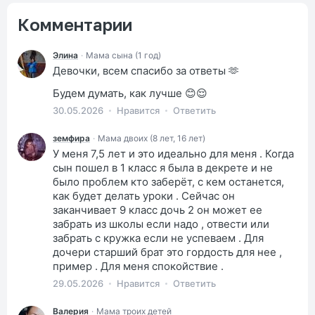
Комментарии
Элина
·
Мама сына (1 год)
Девочки, всем спасибо за ответы 🫶
Будем думать, как лучше 😊😌
30.05.2026
Нравится
Ответить
земфира
·
Мама двоих (8 лет, 16 лет)
У меня 7,5 лет и это идеально для меня . Когда
сын пошел в 1 класс я была в декрете и не
было проблем кто заберёт, с кем останется,
как будет делать уроки . Сейчас он
заканчивает 9 класс дочь 2 он может ее
забрать из школы если надо , отвести или
забрать с кружка если не успеваем . Для
дочери старший брат это гордость для нее ,
пример . Для меня спокойствие .
29.05.2026
Нравится
Ответить
Валерия
·
Мама троих детей