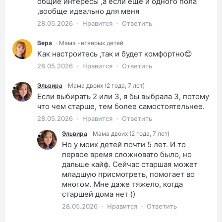
общие интересы ,а если ещё и одного пола
,вообще идеально для меня
28.05.2026
Нравится
Ответить
Вера
·
Мама четверых детей
Как настроитесь ,так и будет комфортно😊
28.05.2026
Нравится
Ответить
Эльвира
·
Мама двоих (2 года, 7 лет)
Если выбирать 2 или 3, я бы выбрала 3, потому
что чем старше, тем более самостоятельнее.
28.05.2026
Нравится
Ответить
Эльвира
·
Мама двоих (2 года, 7 лет)
Но у моих детей почти 5 лет. И то
первое время сложновато было, но
дальше кайф. Сейчас старшая может
младшую присмотреть, помогает во
многом. Мне даже тяжело, когда
старшей дома нет ))
28.05.2026
Нравится
Ответить