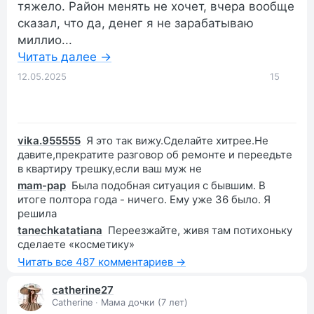
тяжело. Район менять не хочет, вчера вообще
сказал, что да, денег я не зарабатываю
миллио...
Читать далее →
12.05.2025
15
vika.955555
Я это так вижу.Сделайте хитрее.Не
давите,прекратите разговор об ремонте и переедьте
в квартиру трешку,если ваш муж не
mam-pap
Была подобная ситуация с бывшим. В
итоге полтора года - ничего. Ему уже 36 было. Я
решила
tanechkatatiana
Переезжайте, живя там потихоньку
сделаете «косметику»
Читать все 487 комментариев →
catherine27
Catherine
·
Мама дочки (7 лет)