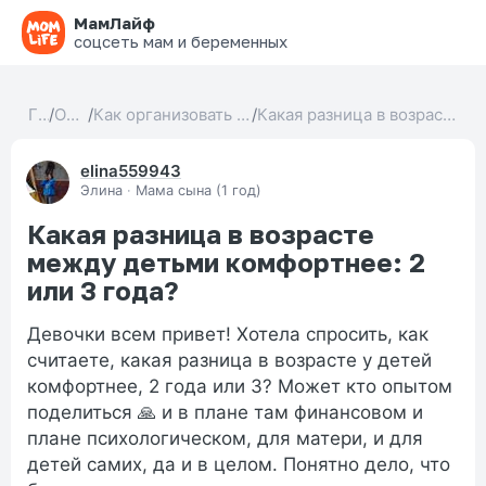
МамЛайф
соцсеть мам и беременных
Главная
/
Образ жизни
/
Как организовать прогулки с детьми разного возраста
/
Какая разница в возрасте между детьми комфортнее: 2 или 3 года?
elina559943
Элина
·
Мама сына (1 год)
Какая разница в возрасте
между детьми комфортнее: 2
или 3 года?
Девочки всем привет! Хотела спросить, как
считаете, какая разница в возрасте у детей
комфортнее, 2 года или 3? Может кто опытом
поделиться 🙏 и в плане там финансовом и
плане психологическом, для матери, и для
детей самих, да и в целом. Понятно дело, что