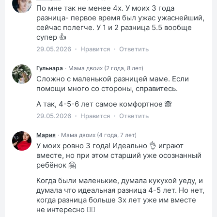
По мне так не менее 4х. У моих 3 года
разница- первое время был ужас ужаснейший,
сейчас полегче. У 1 и 2 разница 5.5 вообще
супер 👍
29.05.2026
Нравится
Ответить
Гульнара
·
Мама двоих (2 года, 8 лет)
Сложно с маленькой разницей маме. Если
помощи много со стороны, справитесь.
А так, 4-5-6 лет самое комфортное 🙈
29.05.2026
Нравится
Ответить
Мария
·
Мама двоих (4 года, 7 лет)
У моих ровно 3 года! Идеально 👌 играют
вместе, но при этом старший уже осознанный
ребёнок 🤗
Когда были маленькие, думала кукухой уеду, и
думала что идеальная разница 4-5 лет. Но нет,
когда разница больше 3х лет уже им вместе
не интересно 🤷‍♀️