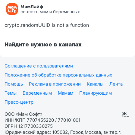
МамЛайф
Ошибка на странице
соцсеть мам и беременных
crypto.randomUUID is not a function
Найдите нужное в каналах
Соглашение с пользователями
Положение об обработке персональных данных
Помощь
Реклама в приложении
Каналы
Лента
Темы
Беременным
Мамам
Планирующим
Пресс-центр
ООО «Мам Софт»
ИНН/КПП 7707455220 / 770101001
ОГРН 1217700330275
Юридический адрес: 105082, Город Москва, вн.тер.г.