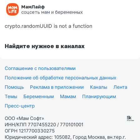
МамЛайф
Ошибка на странице
соцсеть мам и беременных
crypto.randomUUID is not a function
Найдите нужное в каналах
Соглашение с пользователями
Положение об обработке персональных данных
Помощь
Реклама в приложении
Каналы
Лента
Темы
Беременным
Мамам
Планирующим
Пресс-центр
ООО «Мам Софт»
ИНН/КПП 7707455220 / 770101001
ОГРН 1217700330275
Юридический адрес: 105082, Город Москва, вн.тер.г.