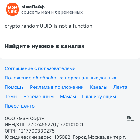
МамЛайф
Ошибка на странице
соцсеть мам и беременных
crypto.randomUUID is not a function
Найдите нужное в каналах
Соглашение с пользователями
Положение об обработке персональных данных
Помощь
Реклама в приложении
Каналы
Лента
Темы
Беременным
Мамам
Планирующим
Пресс-центр
ООО «Мам Софт»
ИНН/КПП 7707455220 / 770101001
ОГРН 1217700330275
Юридический адрес: 105082, Город Москва, вн.тер.г.