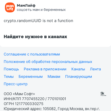
МамЛайф
Ошибка на странице
соцсеть мам и беременных
crypto.randomUUID is not a function
Найдите нужное в каналах
Соглашение с пользователями
Положение об обработке персональных данных
Помощь
Реклама в приложении
Каналы
Лента
Темы
Беременным
Мамам
Планирующим
Пресс-центр
ООО «Мам Софт»
ИНН/КПП 7707455220 / 770101001
ОГРН 1217700330275
Юридический адрес: 105082, Город Москва, вн.тер.г.