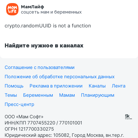
МамЛайф
Ошибка на странице
соцсеть мам и беременных
crypto.randomUUID is not a function
Найдите нужное в каналах
Соглашение с пользователями
Положение об обработке персональных данных
Помощь
Реклама в приложении
Каналы
Лента
Темы
Беременным
Мамам
Планирующим
Пресс-центр
ООО «Мам Софт»
ИНН/КПП 7707455220 / 770101001
ОГРН 1217700330275
Юридический адрес: 105082, Город Москва, вн.тер.г.